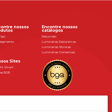
contre nossos
Encontre nossos
odutos
catálogos
Tipo
Resumido
Segmento
Luminárias Decorativas
Luminárias Técnicas
Luminárias Comerciais
sos Sites
ght Smart
as B2B