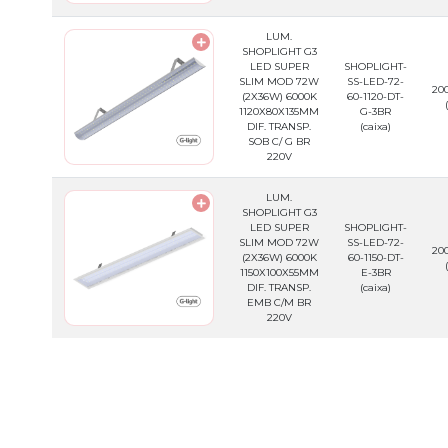
LUM.
SHOPLIGHT G3
LED SUPER
SHOPLIGHT-
SLIM MOD 72W
SS-LED-72-
200
(2X36W) 6000K
60-1120-DT-
1120X80X135MM
G-3BR
DIF. TRANSP.
(caixa)
SOB C/ G BR
220V
LUM.
SHOPLIGHT G3
LED SUPER
SHOPLIGHT-
SLIM MOD 72W
SS-LED-72-
200
(2X36W) 6000K
60-1150-DT-
1150X100X55MM
E-3BR
DIF. TRANSP.
(caixa)
EMB C/M BR
220V