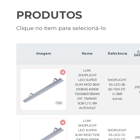
PRODUTOS
Clique no item para selecioná-lo
C
Imagem
Nome
Referência
SAP
LUM.
SHOPLIGHT
LED SUPER
SHOPLIGHT-
SLIM MOD 36W
SS-LED-36-
200
(1X36W) 6000K
60-1120-DT-
1120X80X135MM
G-3BR
DIF. TRANSP.
(caixa)
SOB C/ G BR
AUTOVOLT
LUM.
SHOPLIGHT
LED SUPER
SHOPLIGHT-
SLIM MOD 72W
SS-LED-72-
200
(2X36W) 6000K
60-1120-DT-