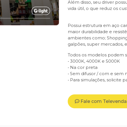
Além disso, seu driver po
vida útil, o que reduz os c
Possui estrutura em aço car
maior durabilidade e resis
ambientes como; Shoppings, c
galpões, super mercados, e
Todos os modelos podem se
• 3000K, 4000K e 5000K
• Na cor preta
• Sem difusor / com e sem
• Para simulações, solicite
Fale com Televenda