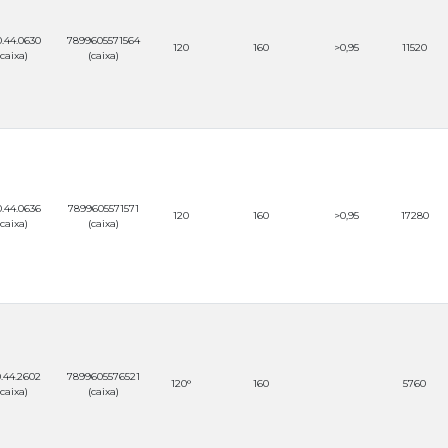
.44.0630
7899605571564
120
160
>0,95
11520
(caixa)
(caixa)
.44.0636
7899605571571
120
160
>0,95
17280
(caixa)
(caixa)
.44.2602
7899605576521
120°
160
5760
(caixa)
(caixa)