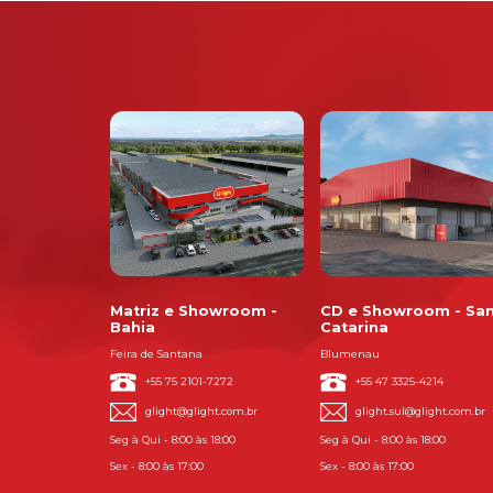
Matriz e Showroom -
CD e Showroom - Sa
Bahia
Catarina
Feira de Santana
Blumenau
+55 75 2101-7272
+55 47 3325-4214
glight@glight.com.br
glight.sul@glight.com.br
Seg à Qui - 8:00 às 18:00
Seg à Qui - 8:00 às 18:00
Sex - 8:00 às 17:00
Sex - 8:00 às 17:00