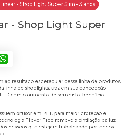
linear - Shop Light Super Slim - 3 anos
ar - Shop Light Super
inkedIn
WhatsApp
m ao resultado espetacular dessa linha de produtos.
a linha de shoplights, traz em sua concepção
o LED com o aumento de seu custo-benefício.
ossuem difusor em PET, para maior proteção e
tecnologia Flicker Free remove a cintilação da luz,
 das pessoas que estejam trabalhando por longos
ão.