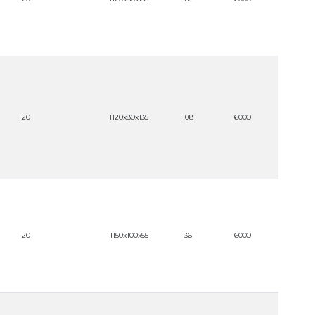
(AUTOVO
100-24
20
1120x80x135
108
6000
(AUTOVO
100-24
20
1150x100x55
36
6000
(AUTOVO