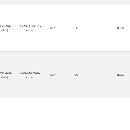
.44.2612
7899605576538
120°
160
11520
(caixa)
(caixa)
.44.2630
7899605576552
120°
160
11520
(caixa)
(caixa)