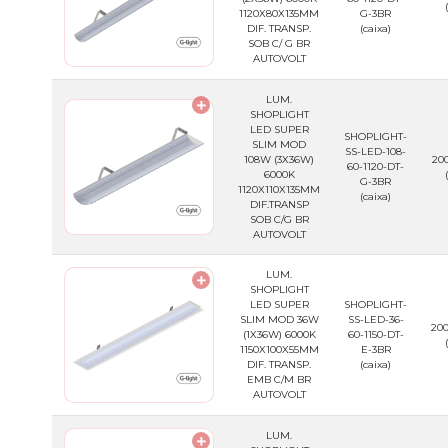
1120X80X135MM
G-3BR
DIF. TRANSP.
(caixa)
SOB C/ G BR
AUTOVOLT
LUM.
SHOPLIGHT
LED SUPER
SHOPLIGHT-
SLIM MOD
SS-LED-108-
108W (3X36W)
200
60-1120-DT-
6000K
G-3BR
1120X110X135MM
(caixa)
DIF.TRANSP
SOB C/G BR
AUTOVOLT
LUM.
SHOPLIGHT
LED SUPER
SHOPLIGHT-
SLIM MOD 36W
SS-LED-36-
200
(1X36W) 6000K
60-1150-DT-
1150X100X55MM
E-3BR
DIF. TRANSP.
(caixa)
EMB C/M BR
AUTOVOLT
LUM.