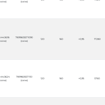
(caixa)
(caixa)
.44.0618
7899605571090
120
160
>0,95
17280
(caixa)
(caixa)
.44.0624
7899605571151
120
160
>0,95
5760
(caixa)
(caixa)