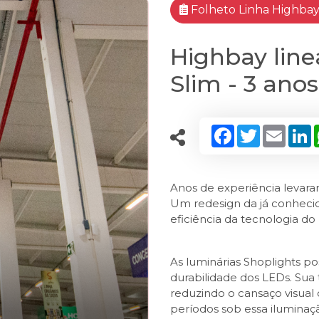
Folheto Linha Highbay 
Highbay line
Slim - 3 anos
Facebook
Twitter
Email
L
Anos de experiência levara
Um redesign da já conhecid
eficiência da tecnologia d
As luminárias Shoplights p
durabilidade dos LEDs. Sua 
reduzindo o cansaço visual
períodos sob essa iluminaç