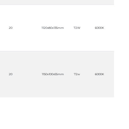
20
1120x80x135mm
72W
6000K
220V
20
1150x100x55mm
72w
6000K
220V