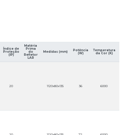
Matéria
Índice de
Prima
Potência
Temperatura
Proteção
do
Medidas (mm)
Tensão 
(W)
da Cor (K)
(IP)
Refletor
LAR
100-24
20
1120x80x135
36
6000
(AUTOVO
100-24
20
1120x80x135
72
6000