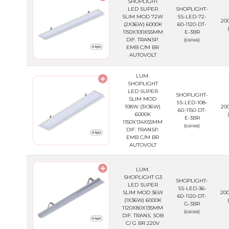
SHOPLIGHT
LED SUPER
SHOPLIGHT-
SLIM MOD 72W
SS-LED-72-
200
(2X36W) 6000K
60-1120-DT-
1150X100X55MM
E-3BR
DIF. TRANSP.
(caixa)
EMB C/M BR
AUTOVOLT
LUM.
SHOPLIGHT
LED SUPER
SHOPLIGHT-
SLIM MOD
SS-LED-108-
108W (3X36W)
200
60-1150-DT-
6000K
E-3BR
1150X134X55MM
(caixa)
DIF. TRANSP.
EMB C/M BR
AUTOVOLT
LUM.
SHOPLIGHT G3
SHOPLIGHT-
LED SUPER
SS-LED-36-
SLIM MOD 36W
200
60-1120-DT-
(1X36W) 6000K
G-3BR
1120X80X135MM
(caixa)
DIF. TRANS. SOB
C/ G BR 220V