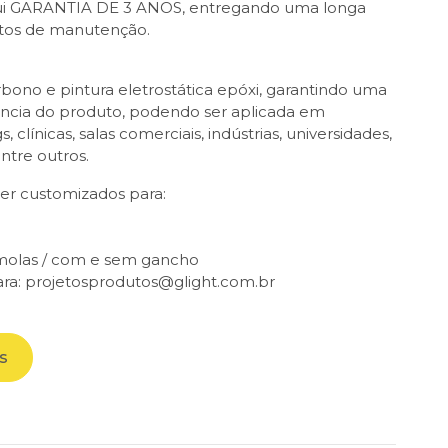
ssui GARANTIA DE 3 ANOS, entregando uma longa
ustos de manutenção.
bono e pintura eletrostática epóxi, garantindo uma
tência do produto, podendo ser aplicada em
línicas, salas comerciais, indústrias, universidades,
ntre outros.
r customizados para:
 molas / com e sem gancho
 para: projetosprodutos@glight.com.br
s