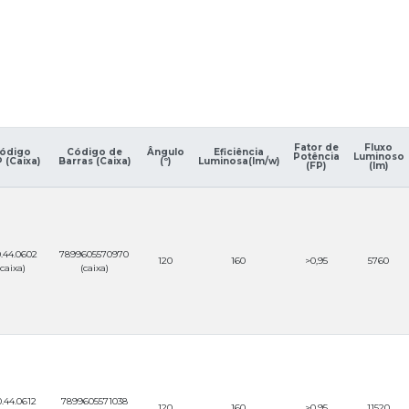
Fator de
Fluxo
ódigo
Código de
Ângulo
Eficiência
Potência
Luminoso
 (Caixa)
Barras (Caixa)
(º)
Luminosa(lm/w)
(FP)
(Im)
.44.0602
7899605570970
120
160
>0,95
5760
(caixa)
(caixa)
.44.0612
7899605571038
120
160
>0,95
11520