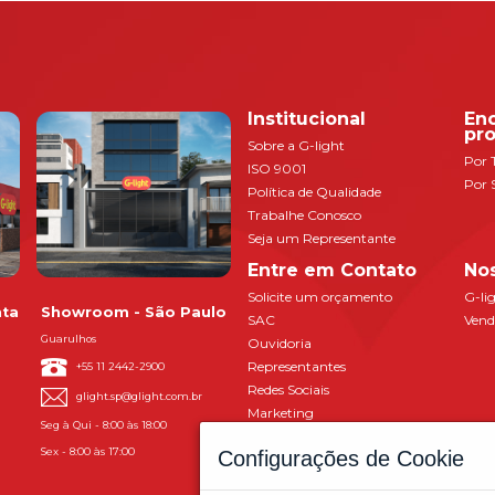
Institucional
En
pr
Sobre a G-light
Por 
ISO 9001
Por 
Política de Qualidade
Trabalhe Conosco
Seja um Representante
Entre em Contato
Nos
Solicite um orçamento
G-li
nta
Showroom - São Paulo
SAC
Vend
Guarulhos
Ouvidoria
Representantes
+55 11 2442-2900
Redes Sociais
glight.sp@glight.com.br
Marketing
Seg à Qui - 8:00 às 18:00
Sex - 8:00 às 17:00
Configurações de Cookie