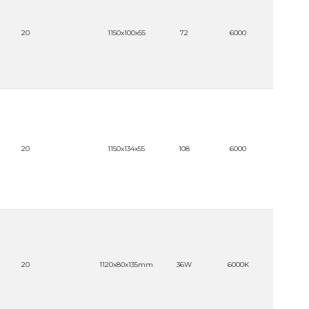
100-24
20
1150x100x55
72
6000
(AUTOVO
100-24
20
1150x134x55
108
6000
(AUTOVO
20
1120x80x135mm
36W
6000K
220V