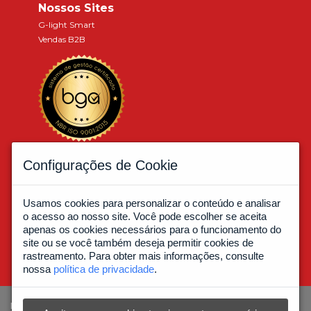
Nossos Sites
G-light Smart
Vendas B2B
Associados a:
Configurações de Cookie
Usamos cookies para personalizar o conteúdo e analisar
o acesso ao nosso site. Você pode escolher se aceita
apenas os cookies necessários para o funcionamento do
site ou se você também deseja permitir cookies de
rastreamento. Para obter mais informações, consulte
nossa
política de privacidade
.
MATRIZ: Av. Dep. Luis Eduardo Magalhães, 7000 - Limoeiro - CEP