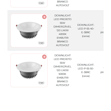
BRANCO
AUTOVOLT
DOWNLIGHT
LED PROJETO
55W
DOWNLIGHT-
DIMERIZÁVEL
LED-P-55-40-
100-2
120 LM/W
E-3BRC
(AUTOVO
4000K
(caixa)
EMBUTIR
BRANCO
AUTOVOLT
DOWNLIGHT
LED PROJETO
55W
DOWNLIGHT-
DIMERIZÁVEL
LED-P-55-50-
100-2
120 LM/W
E-3BRC
(AUTOVO
5000K
(caixa)
EMBUTIR
BRANCO
AUTOVOLT