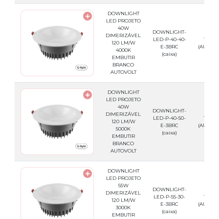
DOWNLIGHT
LED PROJETO
40W
DOWNLIGHT-
DIMERIZÁVEL
LED-P-40-40-
100-2
120 LM/W
E-3BRC
(AUTOVO
4000K
(caixa)
EMBUTIR
BRANCO
AUTOVOLT
DOWNLIGHT
LED PROJETO
40W
DOWNLIGHT-
DIMERIZÁVEL
LED-P-40-50-
100-2
120 LM/W
E-3BRC
(AUTOVO
5000K
(caixa)
EMBUTIR
BRANCO
AUTOVOLT
DOWNLIGHT
LED PROJETO
55W
DOWNLIGHT-
DIMERIZÁVEL
LED-P-55-30-
100-2
120 LM/W
E-3BRC
(AUTOVO
3000K
(caixa)
EMBUTIR