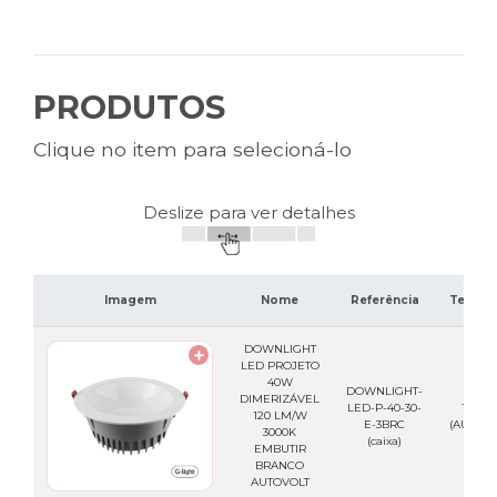
PRODUTOS
Clique no item para selecioná-lo
Deslize para ver detalhes
Imagem
Nome
Referência
Tensão 
DOWNLIGHT
LED PROJETO
40W
DOWNLIGHT-
DIMERIZÁVEL
LED-P-40-30-
100-2
120 LM/W
E-3BRC
(AUTOVO
3000K
(caixa)
EMBUTIR
BRANCO
AUTOVOLT