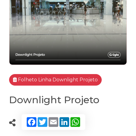
Folheto Linha Downlight Projeto
Downlight Projeto
Facebook
Twitter
Email
LinkedIn
WhatsApp