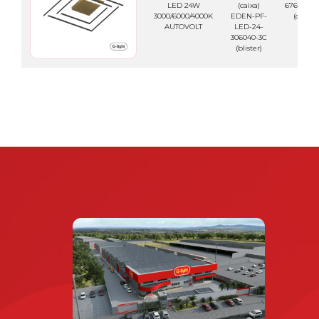
LED 24W
(caixa)
676.12.05
3000/6000/4000K
EDEN-PF-
(caixa)
AUTOVOLT
LED-24-
306040-3C
(blister)