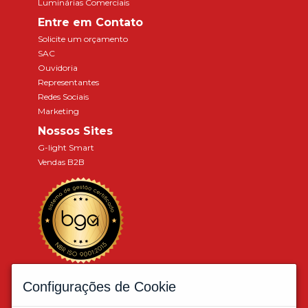
Luminárias Comerciais
Entre em Contato
Solicite um orçamento
SAC
Ouvidoria
Representantes
Redes Sociais
Marketing
Nossos Sites
G-light Smart
Vendas B2B
Associados a:
Configurações de Cookie