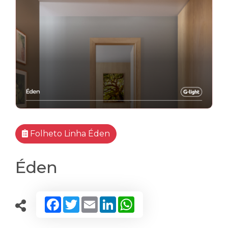
Folheto Linha Éden
Éden
Facebook
Twitter
Email
LinkedIn
WhatsApp