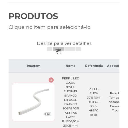
PRODUTOS
Clique no item para selecioná-lo
Deslize para ver detalhes
Imagem
Nome
Referência
Acessórios
PERFIL LED
3000K
48VDC
PFLED-
FLEXIVEL
FLEX-
Rabicho,
BRANCO
2015-10M-
Tampa de
DIFUSOR
18-IP65-
Vedação e
BRANCO
30-S-
Emenda
SOBREPOR
48BRC
Tipo I
10M IP65
(caixa)
18W/M
12LEDS/5CM
20X15mm