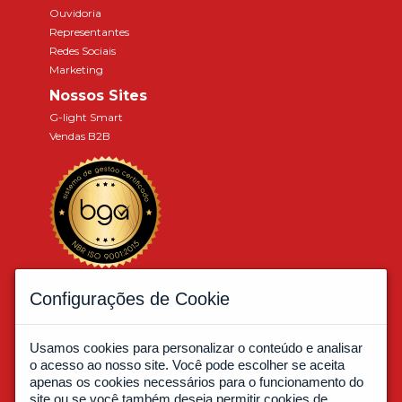
Ouvidoria
Representantes
Redes Sociais
Marketing
Nossos Sites
G-light Smart
Vendas B2B
Associados a:
Configurações de Cookie
Usamos cookies para personalizar o conteúdo e analisar
o acesso ao nosso site. Você pode escolher se aceita
apenas os cookies necessários para o funcionamento do
site ou se você também deseja permitir cookies de