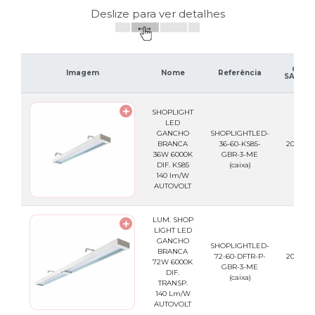
Deslize para ver detalhes
Códi
Imagem
Nome
Referência
SAP (Ca
SHOPLIGHT
LED
GANCHO
SHOPLIGHTLED-
BRANCA
36-60-KS85-
200.44.
36W 6000K
GBR-3-ME
(caixa
DIF. KS85
(caixa)
140 lm/W
AUTOVOLT
LUM. SHOP
LIGHT LED
GANCHO
SHOPLIGHTLED-
BRANCA
72-60-DFTR-P-
200.44.
72W 6000K
GBR-3-ME
(caixa
DIF.
(caixa)
TRANSP.
140 Lm/W
AUTOVOLT