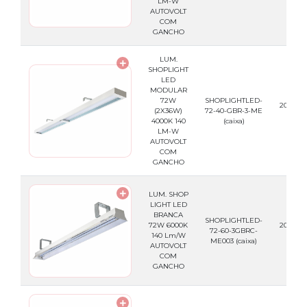
LM-W
AUTOVOLT
COM
GANCHO
LUM.
SHOPLIGHT
LED
MODULAR
72W
SHOPLIGHTLED-
200.44.
(2X36W)
72-40-GBR-3-ME
(caixa
4000K 140
(caixa)
LM-W
AUTOVOLT
COM
GANCHO
LUM. SHOP
LIGHT LED
BRANCA
SHOPLIGHTLED-
72W 6000K
200.44.
72-60-3GBRC-
140 Lm/W
(caixa
ME003
(caixa)
AUTOVOLT
COM
GANCHO