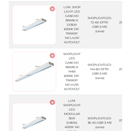
LUM. SHOP
LIGHT LED
GANCHO
SHOPLIGHTLED-
BRANCA
72-60-DFTR-
200.44.
2X36W
GBR-3-ME
(caixa
6000K DIF.
(caixa)
TRANSP.
140 Lm/W
AUTOVOLT
SHOPLIGHT
LED
GANCHO
SHOPLIGHTLED-
BRANCA
144-60-DFTR-
200.44.
144W
GBR-3-ME
(caixa
6000K DIF.
(caixa)
TRANSP.
140 lm/W
AUTOVOLT
LUM.
SHOPLIGHT
LED
MODULAR
36W
SHOPLIGHTLED-
200.44.
(1x36W)
36-40-GBR-3-ME
(caixa
4000K 140
(caixa)