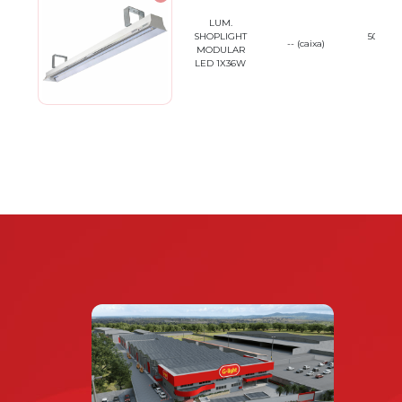
LUM.
SHOPLIGHT
501.01.
--
(caixa)
MODULAR
(caixa
LED 1X36W