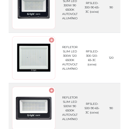
SLIM LED
RFSLED-
300W 90
789
300-90-65-
90
6500K
3C
(caixa)
AUTOVOLT
ALUMÍNIO
REFLETOR
SLIM LED
RFSLED-
300W 120
300-120-
789
120
6500K
65-3C
AUTOVOLT
(caixa)
ALUMÍNIO
REFLETOR
SLIM LED
RFSLED-
500W 90
789
500-90-65-
90
6500K
3C
(caixa)
AUTOVOLT
ALUMÍNIO