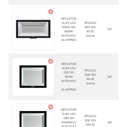
REFLETOR
SLIM LED
RFSLED-
500W 120
500-120-
789
120
6500K
65-3C
AUTOVOLT
(caixa)
ALUMÍNIO
REFLETOR
SLIM LED
RFSLED-
200 120
200-120-
789
ROSA
120
RS-3C
AUTOVOLT
(caixa)
-
ALUMINIO
REFLETOR
SLIM LED
RFSLED-
200 120
200-120-
789
AMARELO
120
AM-3C
AUTOVOLT