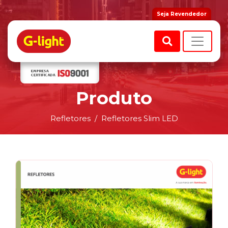
Seja Revendedor
Produto
Refletores
Refletores Slim LED