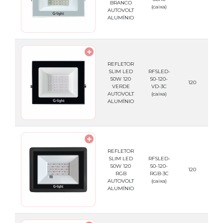
BRANCO
(caixa)
AUTOVOLT
ALUMÍNIO
REFLETOR
SLIM LED
RFSLED-
50W 120
50-120-
789
120
VERDE
VD-3C
AUTOVOLT
(caixa)
ALUMÍNIO
REFLETOR
SLIM LED
RFSLED-
50W 120
50-120-
789
120
RGB
RGB-3C
AUTOVOLT
(caixa)
ALUMÍNIO