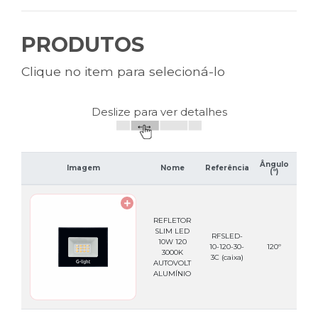
PRODUTOS
Clique no item para selecioná-lo
Deslize para ver detalhes
Ângulo
Có
Imagem
Nome
Referência
(º)
Barr
REFLETOR
SLIM LED
RFSLED-
10W 120
789
10-120-30-
120º
3000K
3C
(caixa)
AUTOVOLT
ALUMÍNIO