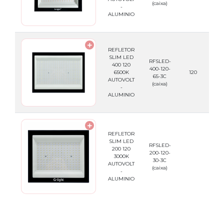
(caixa)
-
ALUMINIO
REFLETOR
SLIM LED
RFSLED-
400 120
400-120-
789
6500K
120
65-3C
AUTOVOLT
(caixa)
-
ALUMINIO
REFLETOR
SLIM LED
RFSLED-
200 120
200-120-
789
3000K
30-3C
AUTOVOLT
(caixa)
-
ALUMINIO