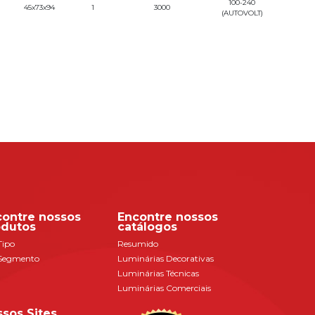
100-240
45x73x94
1
3000
(AUTOVOLT)
contre nossos
Encontre nossos
odutos
catálogos
Tipo
Resumido
Segmento
Luminárias Decorativas
Luminárias Técnicas
Luminárias Comerciais
sos Sites