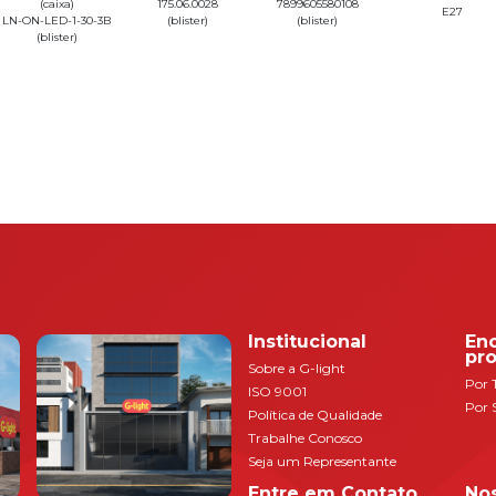
(caixa)
175.06.0028
7899605580108
E27
LN-ON-LED-1-30-3B
(blister)
(blister)
(blister)
Institucional
En
pr
Sobre a G-light
Por 
ISO 9001
Por 
Política de Qualidade
Trabalhe Conosco
Seja um Representante
Entre em Contato
Nos