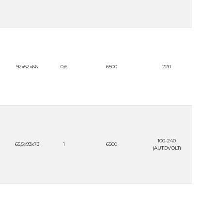
92x52x66
0,6
6500
220
100-240
65,5x93x73
1
6500
(AUTOVOLT)