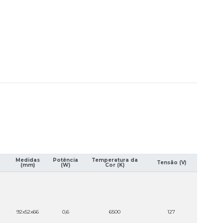
Medidas
Potência
Temperatura da
Tensão (V)
(mm)
(W)
Cor (K)
92x52x66
0,6
6500
127