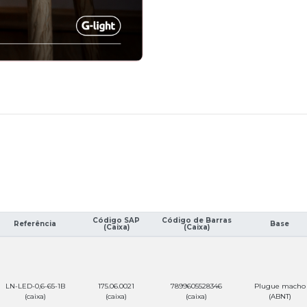
Código SAP
Código de Barras
Referência
Base
(Caixa)
(Caixa)
LN-LED-0,6-65-1B
175.06.0021
7899605528346
Plugue macho
(caixa)
(caixa)
(caixa)
(ABNT)