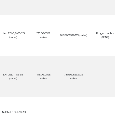
LN-LED-0,6-65-2B
175.06.0022
Pluge macho
7899605528353
(caixa)
(caixa)
(caixa)
(ABNT)
LN-LED-1-65-3B
175.06.0025
7899605563736
(caixa)
(caixa)
(caixa)
LN-ON-LED-1-30-3B