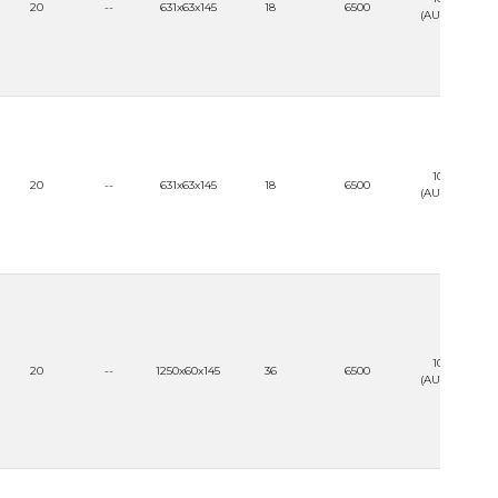
20
--
631x63x145
18
6500
(AUTOVOLT)
100-240
20
--
631x63x145
18
6500
(AUTOVOLT)
100-240
20
--
1250x60x145
36
6500
(AUTOVOLT)