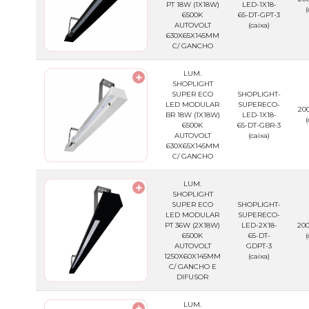
PT 18W (1X18W)
LED-1X18-
(
6500K
65-DT-GPT-3
AUTOVOLT
(caixa)
630X65X145MM
C/ GANCHO
LUM.
SHOPLIGHT
SUPER ECO
SHOPLIGHT-
LED MODULAR
SUPERECO-
200
BR 18W (1X18W)
LED-1X18-
(
6500K
65-DT-GBR-3
AUTOVOLT
(caixa)
630X65X145MM
C/ GANCHO
LUM.
SHOPLIGHT
SUPER ECO
SHOPLIGHT-
LED MODULAR
SUPERECO-
PT 36W (2X18W)
LED-2X18-
200
6500K
65-DT-
(
AUTOVOLT
GDPT-3
1250X60X145MM
(caixa)
C/ GANCHO E
DIFUSOR
LUM.