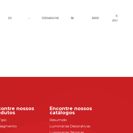
100-240
20
--
1250x60x145
36
6500
(AUTOVOLT)
contre nossos
Encontre nossos
odutos
catálogos
Tipo
Resumido
Segmento
Luminárias Decorativas
Luminárias Técnicas