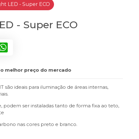
ght LED - Super ECO
LED - Super ECO
inkedIn
WhatsApp
m o melhor preço do mercado
ão ideais para iluminação de áreas internas,
ais.
e, podem ser instaladas tanto de forma fixa ao teto,
te
rbono nas cores preto e branco.