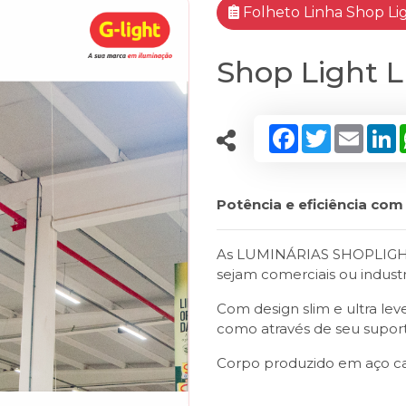
Folheto Linha Shop Li
Shop Light 
Facebook
Twitter
Email
L
Potência e eficiência co
As LUMINÁRIAS SHOPLIGHT s
sejam comerciais ou industri
Com design slim e ultra lev
como através de seu supor
Corpo produzido em aço ca