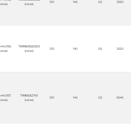
120
140
0,5
2520
caixa)
(caixa)
.44.0155
7899605550323
120
140
0,5
2520
caixa)
(caixa)
.44.0157
79965552761
120
140
0,5
5040
caixa)
(caixa)