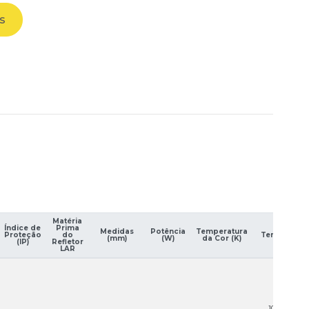
s
Matéria
Índice de
Prima
Medidas
Potência
Temperatura
Proteção
do
Tensão (V)
(mm)
(W)
da Cor (K)
(IP)
Refletor
LAR
100-240