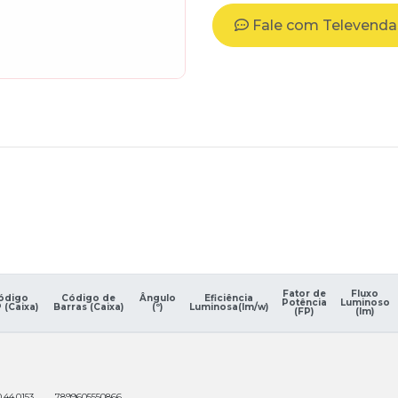
Fale com Televenda
Fator de
Fluxo
ódigo
Código de
Ângulo
Eficiência
Potência
Luminoso
 (Caixa)
Barras (Caixa)
(º)
Luminosa(lm/w)
(FP)
(Im)
.44.0153
7899605550866