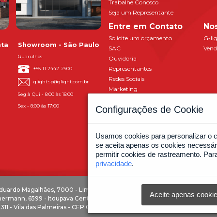
Trabalhe Conosco
Seja um Representante
Entre em Contato
Nos
Solicite um orçamento
G-li
nta
Showroom - São Paulo
SAC
Vend
Guarulhos
Ouvidoria
Representantes
+55 11 2442-2900
Redes Sociais
glight.sp@glight.com.br
Marketing
Seg à Qui - 8:00 às 18:00
Sex - 8:00 às 17:00
Configurações de Cookie
Usamos cookies para personalizar o c
se aceita apenas os cookies necessár
permitir cookies de rastreamento. Pa
privacidade
.
Eduardo Magalhães, 7000 - Limoeiro - CEP 44097-324 - Feira de Santana -
Aceite apenas cooki
mermann, 6599 - Itoupava Central - CEP 89063-001 - Blumenau - SC
 311 - Vila das Palmeiras - CEP 07021-000 - Guarulhos - SP @ 2022 G-light