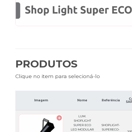
PRODUTOS
Clique no item para selecioná-lo
C
Imagem
Nome
Referência
SAP
LUM.
SHOPLIGHT
SUPER ECO
SHOPLIGHT-
LED MODULAR
SUPERECO-
200