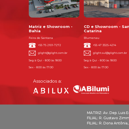
Matriz e Showroom -
CD e Showroom - Sa
Bahia
Catarina
Feira de Santana
Blumenau
+55 75 2101-7272
+55 47 3325-4214
glight@glight.com.br
glight.sul@glight.com.br
Seg à Qui - 8:00 às 18:00
Seg à Qui - 8:00 às 18:00
Sex - 8:00 às 17:00
Sex - 8:00 às 17:00
Associados a:
MATRIZ: Av. Dep. Luis 
FILIAL: R. Gustavo Zim
FILIAL: R. Dona Antônia,