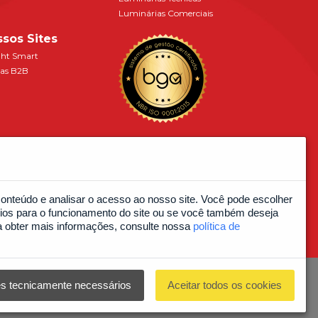
Luminárias Comerciais
sos Sites
ght Smart
as B2B
onteúdo e analisar o acesso ao nosso site. Você pode escolher
ios para o funcionamento do site ou se você também deseja
ra obter mais informações, consulte nossa
política de
 BA
es tecnicamente necessários
Aceitar todos os cookies
 |
Política de Privacidade