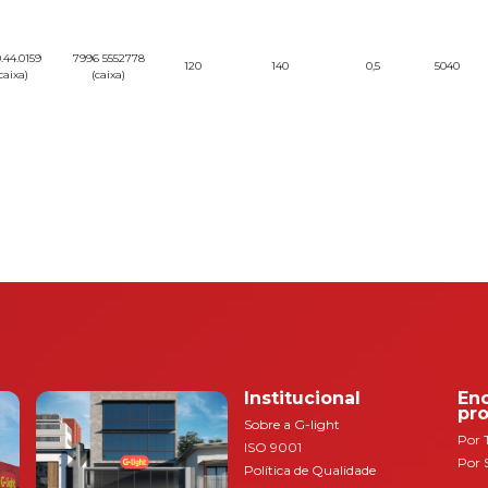
.44.0159
7996 5552778
120
140
0,5
5040
caixa)
(caixa)
Institucional
En
pr
Sobre a G-light
Por 
ISO 9001
Por 
Política de Qualidade