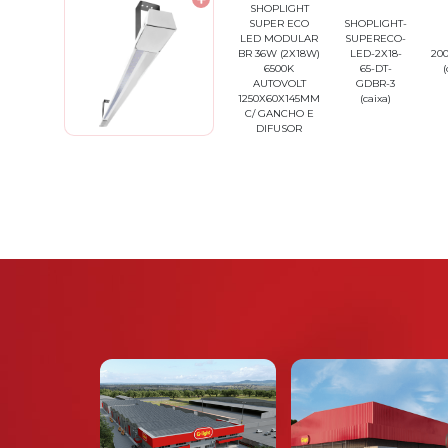
SHOPLIGHT
SUPER ECO
SHOPLIGHT-
LED MODULAR
SUPERECO-
BR 36W (2X18W)
LED-2X18-
200
6500K
65-DT-
(
AUTOVOLT
GDBR-3
1250X60X145MM
(caixa)
C/ GANCHO E
DIFUSOR