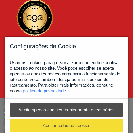
Associados a:
Configurações de Cookie
Usamos cookies para personalizar o conteúdo e analisar
o acesso ao nosso site. Você pode escolher se aceita
apenas os cookies necessários para o funcionamento do
site ou se você também deseja permitir cookies de
rastreamento. Para obter mais informações, consulte
nossa
política de privacidade
.
MATRIZ: Av. Dep. Luis Eduardo Magalhães, 7000 - Limoeiro - CEP
Aceite apenas cookies tecnicamente necessários
44097-324 - Feira de Santana - BA
FILIAL: R. Gustavo Zimmermann, 6599 - Itoupava Central - CEP
89063-001 - Blumenau - SC
Aceitar todos os cookies
FILIAL: R. Dona Antônia, 311 - Vila das Palmeiras - CEP 07021-000 -