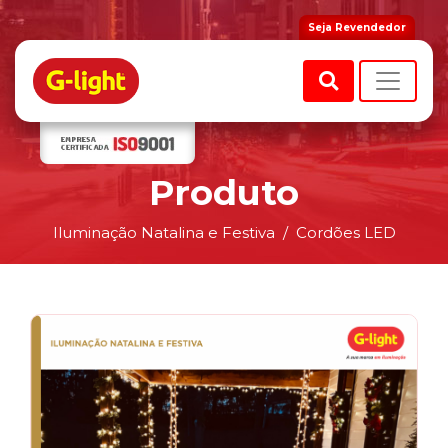
Seja Revendedor
Produto
Iluminação Natalina e Festiva
Cordões LED