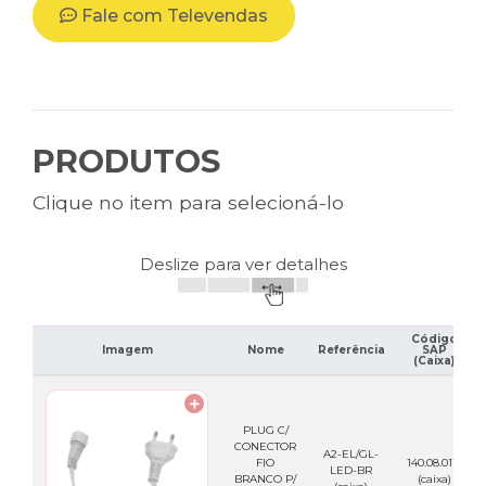
Fale com Televendas
PRODUTOS
Clique no item para selecioná-lo
Deslize para ver detalhes
Código
Imagem
Nome
Referência
SAP
(Caixa)
PLUG C/
CONECTOR
A2-EL/GL-
FIO
140.08.0115
LED-BR
BRANCO P/
(caixa)