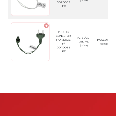
(caixa)
CORDOES
LED
PLUG C/
CONECTOR
A2-EL/GL-
FIO VERDE
140.08.0116
LED-VD
P/
(caixa)
(caixa)
CORDOES
LED