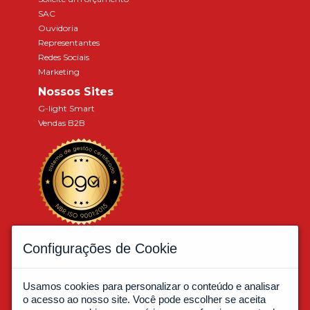
SAC
Ouvidoria
Representantes
Redes Sociais
Marketing
Nossos Sites
G-light Smart
Vendas B2B
Associados a:
Configurações de Cookie
Usamos cookies para personalizar o conteúdo e analisar
o acesso ao nosso site. Você pode escolher se aceita